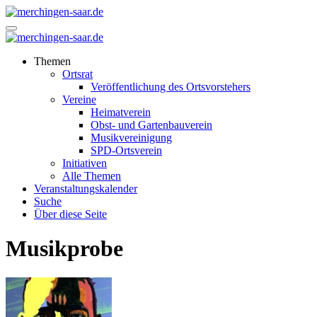
Zum
Inhalt
merchingen-saar.de
springen
merchingen-saar.de
Themen
Ortsrat
Veröffentlichung des Ortsvorstehers
Vereine
Heimatverein
Obst- und Gartenbauverein
Musikvereinigung
SPD-Ortsverein
Initiativen
Alle Themen
Veranstaltungskalender
Suche
Über diese Seite
Musikprobe