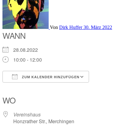
Von
Dirk Huffer
30. März 2022
WANN
28.08.2022
10:00 - 12:00
ZUM KALENDER HINZUFÜGEN
ICS herunterladen
Google Kalender
iCalendar
Office 365
Outlook Live
WO
Vereinshaus
Honzrather Str., Merchingen